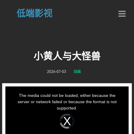
低端影视
小黄人与大怪兽
2026-07-03
动画
This
is
a
The media could not be loaded, either because the
modal
window.
server or network failed or because the format is not
supported.
Video
Player
is
loading.