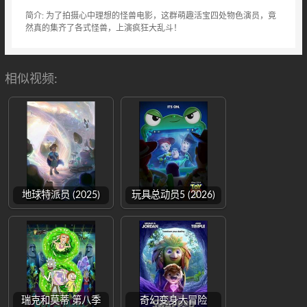
简介: 为了拍摄心中理想的怪兽电影，这群萌趣活宝四处物色演员，竟
然真的集齐了各式怪兽，上演疯狂大乱斗！
相似视频:
地球特派员 (2025)
玩具总动员5 (2026)
瑞克和莫蒂 第八季
奇幻变身大冒险