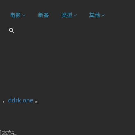
电影
新番
类型
其他
e
，
ddrk.one
。
问本站。