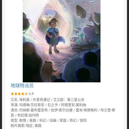
地球特派员
6.8
又名: 埃利奥 / 外星奇遇记 / 艾立欧：第三星公关
导演: 玛德琳·莎拉菲安 / 石之予 / 阿德里安·莫利纳
演员: 约纳斯·基布雷亚布 / 佐伊·索尔达娜 / 雷米·埃德格利 / 布兰登·穆
恩 / 布拉德·加内特
类型: 剧情 / 喜剧 / 科幻 / 动画 / 家庭 / 奇幻 / 冒险
制片国家/地区: 美国