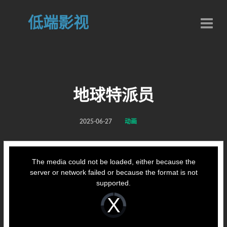
低端影视
地球特派员
2025-06-27
动画
This
is
a
The media could not be loaded, either because the
modal
window.
server or network failed or because the format is not
supported.
Video
Player
is
loading.