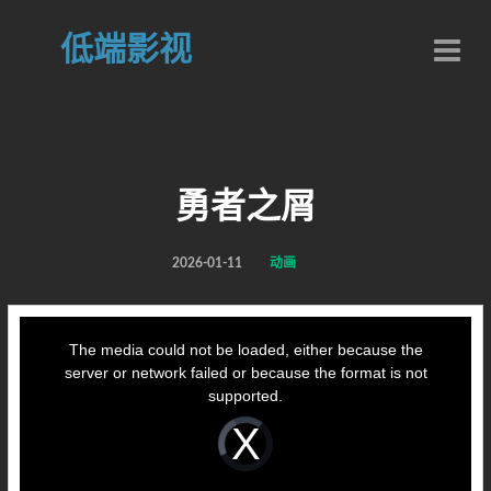
低端影视
勇者之屑
2026-01-11
动画
This
is
a
The media could not be loaded, either because the
modal
window.
server or network failed or because the format is not
supported.
Video
Player
is
loading.