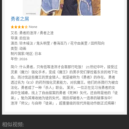
勇者之屑
None
又名: 勇者的渣滓 / 勇者之渣
导演: 后信治
演员: 铃木崚汰 / 鬼头明里 / 春海百乃 / 花守由美里 / 田所阳向
类型: 动画
制片国家/地区: 日本
年份: 2026
简介: 什么勇者，只有低等渣滓才会靠那行吃饭！ 21世纪中叶，接受过
灵素（魔力）强化手术，变成《魔王》的黑手党们掌控着东京的地下社
会。而讨伐这些魔王的赏金猎人，就是被称为《勇者》的存在。 勇者
透过名为《E3》的药剂强化灵素能力，对抗魔王。他们的杀戮行为被合
法化，勇者成了一种「杀人」职业。 某天，一位正在见习当勇者的女
高中生城峰，找上了自由接案的勇者《死神》矢代，还自称是他的「徒
弟」。勉为其难收她为徒的矢代，随后却被卷入一连串的破事当中！
渣滓「师父」与自称「徒弟」，超重量级的现代异能动作剧正式揭幕！
相似视频: