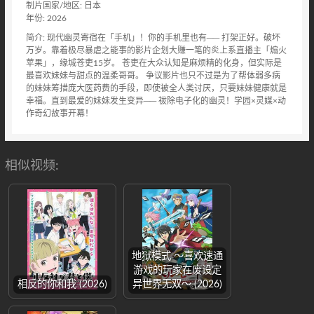
制片国家/地区: 日本
年份: 2026
简介: 现代幽灵寄宿在「手机」！你的手机里也有── 打架正好。破坏
万岁。靠着极尽暴虐之能事的影片企划大赚一笔的炎上系直播主「煽火
苹果」，缘城苍吏15岁。 苍吏在大众认知是麻烦精的化身，但实际是
最喜欢妹妹与甜点的温柔哥哥。 争议影片也只不过是为了帮体弱多病
的妹妹筹措庞大医药费的手段，即使被全人类讨厌，只要妹妹健康就是
幸福。直到最爱的妹妹发生变异── 祓除电子化的幽灵！学园×灵媒×动
作奇幻故事开幕！
相似视频:
地狱模式 ～喜欢速通
游戏的玩家在废设定
相反的你和我 (2026)
异世界无双～ (2026)