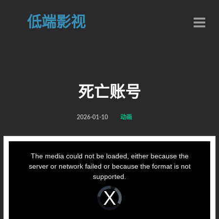
低端影视
死亡账号
2026-01-10
动画
This
is
a
The media could not be loaded, either because the
modal
window.
server or network failed or because the format is not
supported.
Video
Player
is
loading.