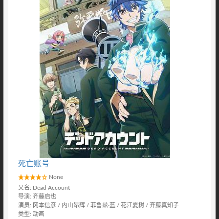
死亡账号
None
又名: Dead Account
导演: 齐藤启也
演员: 冈本信彦 / 内山昂辉 / 菲鲁兹·蓝 / 花江夏树 / 齐藤真知子
类型: 动画