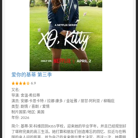
爱你的基蒂 第三季
6.9
又名:
导演: 舍温·希拉蒂
演员: 安娜·卡思卡特 / 拉娜·康多 / 金祉雅 / 丽甘·阿利亚 / 柳翰庇
类型: 剧情 / 喜剧 / 爱情
制片国家/地区: 美国
年份: 2026
简介: 基蒂·宋·科维回到KISS学校，迎来她的毕业学年，并且已经规划好
了堪称完美的高三生活。她打算和朋友们创造难忘的回忆、拉近与在韩
国的亲人间的距离，并为自己的未来做出重大决定。而这一次，她要明