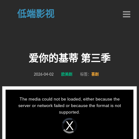
低端影视
爱你的基蒂 第三季
2026-04-02
欧美剧
标签：
喜剧
This
is
a
The media could not be loaded, either because the
modal
window.
server or network failed or because the format is not
supported.
Video
Player
is
loading.