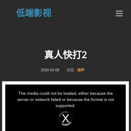
低端影视
真人快打2
2026-05-08
标签：
动作
This
is
a
The media could not be loaded, either because the
modal
window.
server or network failed or because the format is not
supported.
Video
Player
is
loading.