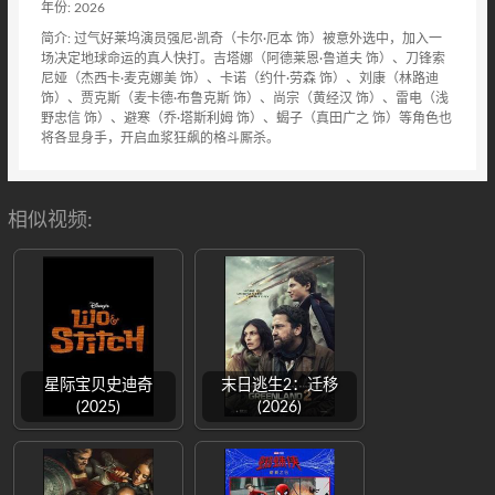
年份: 2026
简介: 过气好莱坞演员强尼·凯奇（卡尔·厄本 饰）被意外选中，加入一
场决定地球命运的真人快打。吉塔娜（阿德莱恩·鲁道夫 饰）、刀锋索
尼娅（杰西卡·麦克娜美 饰）、卡诺（约什·劳森 饰）、刘康（林路迪
饰）、贾克斯（麦卡德·布鲁克斯 饰）、尚宗（黄经汉 饰）、雷电（浅
野忠信 饰）、避寒（乔·塔斯利姆 饰）、蝎子（真田广之 饰）等角色也
将各显身手，开启血浆狂飙的格斗厮杀。
相似视频:
星际宝贝史迪奇
末日逃生2：迁移
(2025)
(2026)