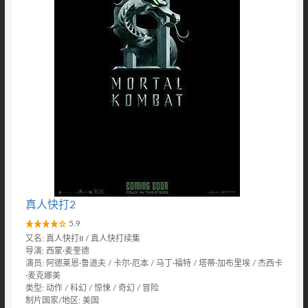
真人快打2
5.9
又名: 真人快打II / 真人快打续集
导演: 西蒙·麦奎德
演员: 阿德莱恩·鲁道夫 / 卡尔·厄本 / 马丁·福特 / 塔蒂·加布里埃 / 杰西卡
·麦克娜美
类型: 动作 / 科幻 / 惊悚 / 奇幻 / 冒险
制片国家/地区: 美国