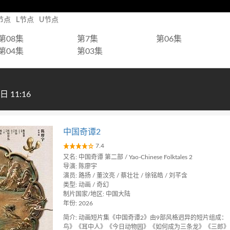
节点
L节点
U节点
第08集
第7集
第06集
第04集
第03集
 11:16
中国奇谭2
7.4
又名: 中国奇谭 第二部 / Yao-Chinese Folktales 2
导演: 陈廖宇
演员: 路扬 / 董汶亮 / 蔡壮壮 / 徐铭皓 / 刘芊含
类型: 动画 / 奇幻
制片国家/地区: 中国大陆
年份: 2026
简介: 动画短片集《中国奇谭2》由9部风格迥异的短片组成
鸟》《耳中人》《今日动物园》《如何成为三条龙》《三郎》