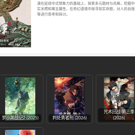
演在延续中式想象力的基础上，探索多元题材与风格，挖掘中
实关照和寓言属性，在奇幻语境中探寻现实命题，对人的自我
等进行思考和探讨。
咒术回战 第三季
罗小黑战记2 (2025)
判处勇者刑 (2026)
(2026)