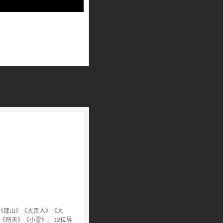
Playback
Rate
：《拜山》《大贵人》《大
《刑天》《小雪》。12位导