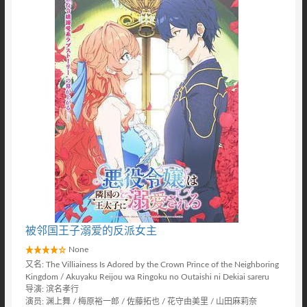
被邻国王子溺爱的反派女主
None
又名: The Villiainess Is Adored by the Crown Prince of the Neighboring
Kingdom / Akuyaku Reijou wa Ringoku no Outaishi ni Dekiai sareru
导演: 滨名孝行
演员: 渊上舞 / 梅原裕一郎 / 佐藤拓也 / 花守由美里 / 山田麻莉奈