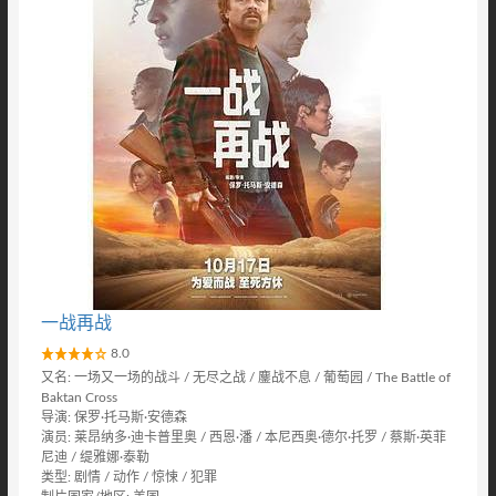
一战再战
8.0
又名: 一场又一场的战斗 / 无尽之战 / 鏖战不息 / 葡萄园 / The Battle of
Baktan Cross‎
导演: 保罗·托马斯·安德森
演员: 莱昂纳多·迪卡普里奥 / 西恩·潘 / 本尼西奥·德尔·托罗 / 蔡斯·英菲
尼迪 / 缇雅娜·泰勒
类型: 剧情 / 动作 / 惊悚 / 犯罪