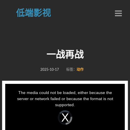
低端影视
一战再战
2025-10-17
标签：
动作
This
is
a
The media could not be loaded, either because the
modal
window.
server or network failed or because the format is not
supported.
Video
Player
is
loading.