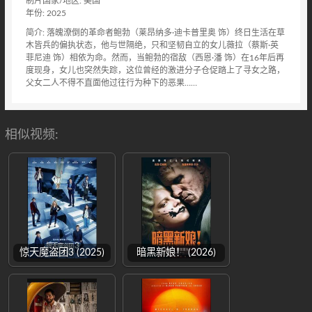
制片国家/地区: 美国
年份: 2025
简介: 落魄潦倒的革命者鲍勃（莱昂纳多·迪卡普里奥 饰）终日生活在草
木皆兵的偏执状态，他与世隔绝，只和坚韧自立的女儿薇拉（蔡斯·英
菲尼迪 饰）相依为命。然而，当鲍勃的宿敌（西恩·潘 饰）在16年后再
度现身，女儿也突然失踪，这位曾经的激进分子仓促踏上了寻女之路，
父女二人不得不直面他过往行为种下的恶果……
相似视频:
惊天魔盗团3 (2025)
暗黑新娘！ (2026)