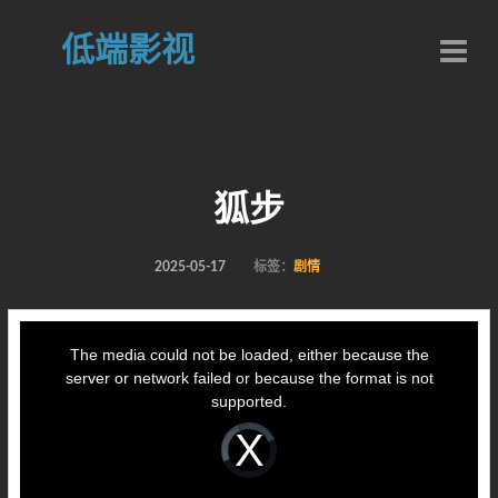
低端影视
狐步
2025-05-17
标签：
剧情
This
is
a
The media could not be loaded, either because the
modal
window.
server or network failed or because the format is not
supported.
Video
Player
is
loading.