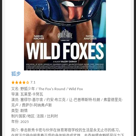
狐步
7.1
又名: 野狐少年 / The Fox’s Round / Wild Fox
导演: 瓦莱里·卡努瓦
演员: 塞缪尔·基尔舍 / 约安·布兰克 / 让-巴普蒂斯特·杜朗 / 弗雷德里克·
克卢 / 费萨尔·阿纳弗卢斯
类型: 剧情
制片国家/地区: 法国 / 比利时
年份: 2025
简介: 拳击新秀卡密与伙伴在体育寄宿学校的生活是永无止尽的练习，
在挥汗交锋中把青春正盛的身体锻造成武器，去森林喂食野狐是压力下