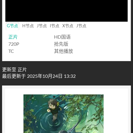
Loaded
:
0%
Mute
Playback
Rate
G节点
H节点
J节点
I节点
X节点
J节点
正片
HD国语
720P
抢先版
TC
其他播放
更新至 正片
最后更新于 2025年10月24日 13:32