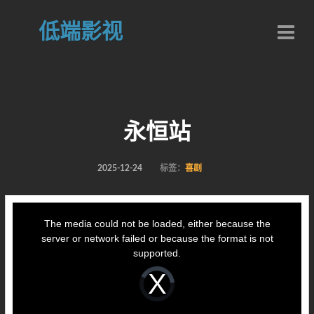
低端影视
永恒站
2025-12-24
标签：
喜剧
This
is
a
The media could not be loaded, either because the
modal
window.
server or network failed or because the format is not
supported.
Video
Player
is
loading.