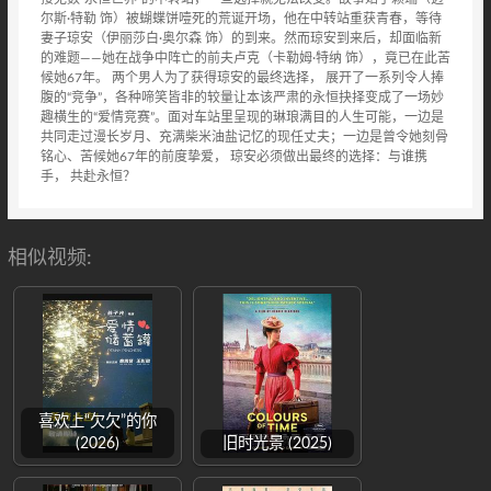
尔斯·特勒 饰）被蝴蝶饼噎死的荒诞开场，他在中转站重获青春，等待
妻子琼安（伊丽莎白·奥尔森 饰）的到来。然而琼安到来后，却面临新
的难题——她在战争中阵亡的前夫卢克（卡勒姆·特纳 饰），竟已在此苦
候她67年。 两个男人为了获得琼安的最终选择， 展开了一系列令人捧
腹的“竞争”，各种啼笑皆非的较量让本该严肃的永恒抉择变成了一场妙
趣横生的“爱情竞赛”。面对车站里呈现的琳琅满目的人生可能，一边是
共同走过漫长岁月、充满柴米油盐记忆的现任丈夫；一边是曾令她刻骨
铭心、苦候她67年的前度挚爱， 琼安必须做出最终的选择：与谁携
手， 共赴永恒？
相似视频:
喜欢上“欠欠”的你
(2026)
旧时光景 (2025)