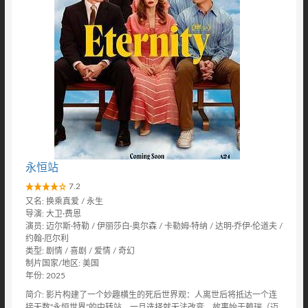
永恒站
7.2
又名: 换乘真爱 / 永生
导演: 大卫·费恩
演员: 迈尔斯·特勒 / 伊丽莎白·奥尔森 / 卡勒姆·特纳 / 达明·乔伊·伦道夫 /
约翰·厄尔利
类型: 剧情 / 喜剧 / 爱情 / 奇幻
制片国家/地区: 美国
年份: 2025
简介: 影片构建了一个妙趣横生的死后世界观：人离世后将抵达一个连
接无数“永恒世界”的中转站，一旦选择就无法改变。故事始于赖瑞（迈