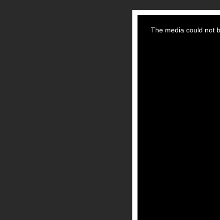
This
is
a
The media could not be
modal
window.