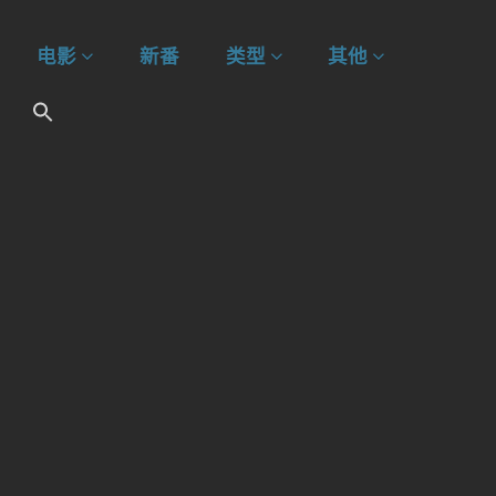
电影
新番
类型
其他