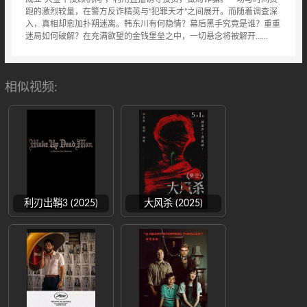
跑的激烈较量，在警方反诈精英与“犯罪天才”之间展开。而随着调查深
入，真相却愈加扑朔迷离。韩东川有何隐情？幕后黑手究竟是谁？重重
迷局如何破解？在充满欲望的金钱堡垒之中，一切悬念将被解开……
相似视频:
利刃出鞘3 (2025)
大风杀 (2025)