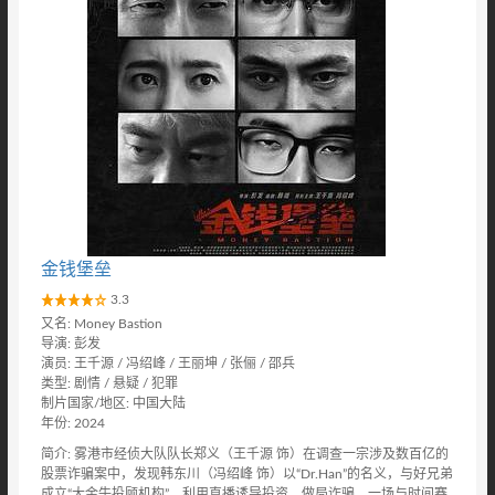
金钱堡垒
3.3
又名: Money Bastion
导演: 彭发
演员: 王千源 / 冯绍峰 / 王丽坤 / 张俪 / 邵兵
类型: 剧情 / 悬疑 / 犯罪
制片国家/地区: 中国大陆
年份: 2024
简介: 雾港市经侦大队队长郑义（王千源 饰）在调查一宗涉及数百亿的
股票诈骗案中，发现韩东川（冯绍峰 饰）以“Dr.Han”的名义，与好兄弟
成立“大金牛投顾机构”，利用直播诱导投资，做局诈骗。一场与时间赛