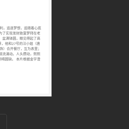
名利，追逐梦想，追随着心底
为了实现发财致富梦拜在老
，盆满钵圆，眼见得起了高
，他和27号的汪小姐（唐
 饰）合开餐厅，互为表里；
暗流涌动。人头攒动，熙熙
晴圆缺。 本片根据金宇澄