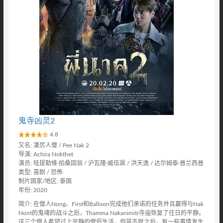
鬼寺凶灵2
4.8
又名: 凄厉人僧 / Pee Nak 2
导演: Achira Nokthet
演员: 哇提勒维·拍桑固翁 / 沪瓦隆·威伍飒 / 洪天逸 / 达尔姆泰·普兰西普
类型: 喜剧 / 恐怖
制片国家/地区: 泰国
年份: 2020
简介: 在僧人Nong、First和Balloon完成他们承诺的任务并且赢得与Nak
Nont的鬼魂的战斗之后，Thamma Nakanimitr寺庙恢复了往日的平静。
这三个僧人希望过上平静的僧侣生活，但是不就之后，有一些事情发生