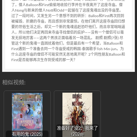
了，僧人Balloon和First偷偷地收拾行李并在半夜离开了这座寺庙。僧
人Nong与新来的僧人Nott和Odd一起留在了这座鬼魂出没的寺庙里。
过了一段时间，又发生另一个意想不到的转折：Balloo和First再次回到
被摧毁、折磨的寺庙，而且感到非常震惊。在他们离开这座寺庙回归想
要的世俗生活之后，却又一个新的鬼魂追赶恐吓他们，而且非常咄咄逼
人，所以他们决定再回来寺庙寻找僧侣的庇护——没有一个僧侣可以毫
发无损地厉害——这两个男孩正面临着另一场混乱。 剧照 剧照(7张) 尽
管这个新的鬼魂一直困扰着他们，但是最后有一个希望，当Balloon和
First遇到一个准备去同一个寺庙受戒的韩国-泰国歌手Toh Min-jun。为
什么这座寺庙的僧侣不可能安然无恙地离开呢？2个同性朋友Balloon和
First是否能够再次生存到受戒的那一天？
相似视频:
准备好了没2：我来了
有用的鬼 (2025)
(2026)