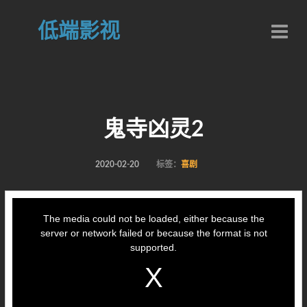
低端影视
鬼寺凶灵2
2020-02-20
标签：
喜剧
This
is
a
The media could not be loaded, either because the
modal
window.
server or network failed or because the format is not
supported.