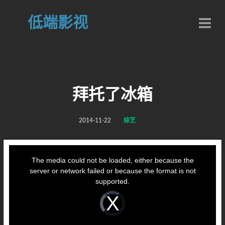
低端影视
拜托了冰箱
2014-11-22
综艺
This
is
a
The media could not be loaded, either because the
modal
window.
server or network failed or because the format is not
supported.
Video
Player
is
loading.