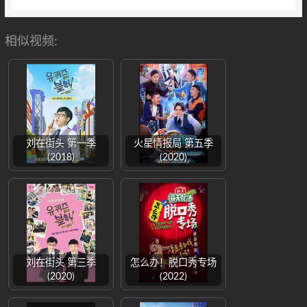
相似视频:
刘在街头 第一季
火星情报局 第五季
(2018)
(2020)
刘在街头 第三季
怎么办！脱口秀专场
(2020)
(2022)