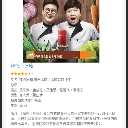
拜托了冰箱
8.4
又名: 拜托冰箱 袭击冰箱 / 冰箱就拜托了
导演:
演员: 郑亨敦 / 金成柱 / 郑佳恩 / 花耀飞 / 洪锡天
类型: 真人秀 / 脱口秀
制片国家/地区: 韩国
年份: 2014
简介: 《拜托了冰箱》节目方式是嘉宾和自己家里的冰箱一起到节目现
场，六位厨师直接使用冰箱里的原材料，用最常见的食材在15分钟内现
场做出美食。 金成柱和郑亨敦将各自率领料理队伍展开对决。