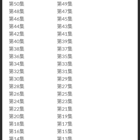
第50集
第49集
第48集
第47集
第46集
第45集
第44集
第43集
第42集
第41集
第40集
第39集
第38集
第37集
第36集
第35集
第34集
第33集
第32集
第31集
第30集
第29集
第28集
第27集
第26集
第25集
第24集
第23集
第22集
第21集
第20集
第19集
第18集
第17集
第16集
第15集
第14集
第13集